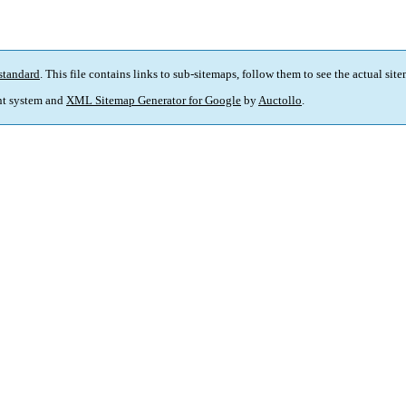
standard
. This file contains links to sub-sitemaps, follow them to see the actual sit
t system and
XML Sitemap Generator for Google
by
Auctollo
.