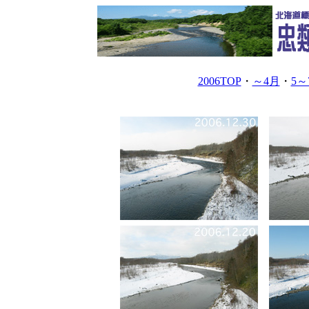
2006TOP
・
～4月
・
5～