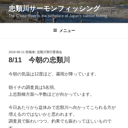
コ
忠類川サーモンフィッシング
ン
The Churui River is the birthplace of Japan's salmon fishing.
テ
ン
ツ
メニュー
へ
ス
キ
投
2018-08-11
投稿者:
忠類川実行委員会
稿
ッ
8/11 今朝の忠類川
日:
プ
今朝の気温は12度ほど、霧雨が降っています。
朝イチの調査員は5名弱。
上忠類橋方面へ半数ほどが向かっています。
今日あたりから盆休みで忠類川へ向かってこられる方が
増えるのではないかと思われます。
調査員で賑わいつつ、釣果でも賑わってほしいもので
す。