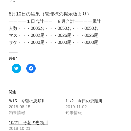
8月
10
日の結果（管理棟の掲示板より）
ーーーー１日合計ーー ８月合計ーーーー累計
人数・・・0005名・・・0059名・・・0059名
マス・・・0002尾・・・0026尾・・・0026尾
サケ・・・0000尾・・・0000尾・・・0000尾
共有:
ク
F
リ
a
ッ
c
ク
e
し
b
て
o
T
o
関連
w
k
i
で
8/15 今朝の忠類川
11/2 今日の忠類川
t
共
t
有
2018-08-15
2019-11-02
e
す
釣果情報
釣果情報
r
る
で
に
共
は
10/21 今朝の忠類川
有
ク
(
リ
2018-10-21