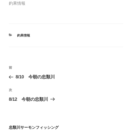
新
ッ
釣果情報
し
ク
い
し
ウ
て
ィ
く
ン
だ
ド
さ
ウ
い
で
(
開
新
カ
釣果情報
き
し
テ
ま
い
ゴ
す
ウ
)
ィ
リ
ン
ー
ド
ウ
投
で
過
前
開
稿
き
去
8/10 今朝の忠類川
ま
ナ
す
の
)
ビ
投
次
次
稿
ゲ
の
8/12 今朝の忠類川
投
ー
稿
シ
ョ
忠類川サーモンフィッシング
ン