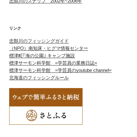
忠類川のスナップ 2002年~2006年
リンク
忠類川のフィッシングガイド
（NPO）南知床・ヒグマ情報センター
標津町｢海の公園｣ キャンプ施設
標津サーモン科学館 =学芸員の業務日誌=
標津サーモン科学館 =学芸員のyoutube channel=
北海道のフィッシングルール