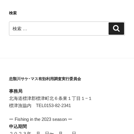
検索
検
検
索
索:
忠類川サケ･マス有効利用調査実行委員会
事務局
北海道標津郡標津町北６条東１丁目１−１
標津漁協内 TEL0153-82-2341
ー Fishing in the 2023 season ー
申込期間
２０２３年 月 日〜 月 日