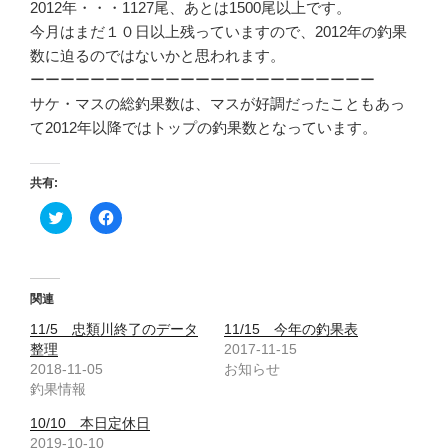
2012年・・・1127尾、あとは1500尾以上です。
今月はまだ１０日以上残っていますので、2012年の釣果
数に迫るのではないかと思われます。
ーーーーーーーーーーーーーーーーーーーーーーー
サケ・マスの総釣果数は、マスが好調だったこともあっ
て2012年以降ではトップの釣果数となっています。
共有:
ク
F
リ
a
ッ
c
ク
e
し
b
て
o
T
o
関連
w
k
i
で
11/5 忠類川終了のデータ
11/15 今年の釣果表
t
共
t
有
整理
2017-11-15
e
す
2018-11-05
お知らせ
r
る
で
に
釣果情報
共
は
有
ク
(
リ
10/10 本日定休日
新
ッ
2019-10-10