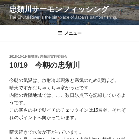
コ
忠類川サーモンフィッシング
ン
The Churui River is the birthplace of Japan's salmon fishing.
テ
ン
ツ
メニュー
へ
ス
キ
投
2018-10-19
投稿者:
忠類川実行委員会
稿
ッ
10/19 今朝の忠類川
日:
プ
今朝の気温は、放射冷却現象と寒気のため2度ほど。
晴天ですがむちゃくちゃ寒かったです。
内陸の近隣地域では、ここ数日氷点下を記録しているよ
うです。
この寒さの中で朝イチのチェックインは15名弱、それぞ
れのポイントへ向かっています。
晴天続きで水位が下がっています。