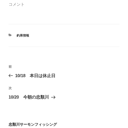
し
ク
い
し
コメント
ウ
て
ィ
く
ン
だ
ド
さ
ウ
い
で
(
開
新
き
し
カ
釣果情報
ま
い
テ
す
ウ
)
ィ
ゴ
ン
リ
ド
ウ
ー
で
投
開
過
き
前
稿
ま
去
す
10/18 本日は休止日
)
ナ
の
ビ
投
次
次
稿
ゲ
の
10/20 今朝の忠類川
投
ー
稿
シ
ョ
忠類川サーモンフィッシング
ン