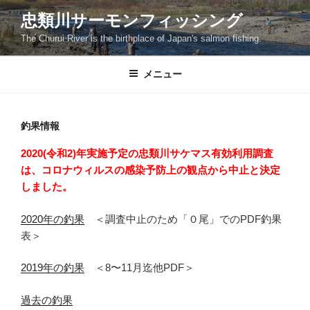
コ
忠類川サーモンフィッシング
ン
The Churui River is the birthplace of Japan's salmon fishing.
テ
ン
ツ
メニュー
へ
ス
キ
釣果情報
ッ
2020(令和2)年実施予定の忠類川サケマス有効利用調査
プ
は、コロナウィルスの感染予防上の観点から中止と決定
しました。
2020年の釣果
＜調査中止のため「０尾」でのPDF釣果
表＞
2019年の釣果
＜8〜11月迄他PDF＞
過去の釣果