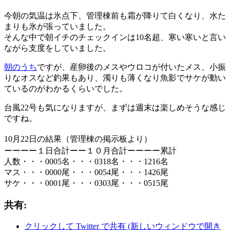
今朝の気温は氷点下、管理棟前も霜が降りて白くなり、水た
まりも氷が張っていました。
そんな中で朝イチのチェックインは10名超、寒い寒いと言い
ながら支度をしていました。
朝のうち
ですが、産卵後のメスやウロコが付いたメス、小振
りなオスなど釣果もあり、濁りも薄くなり魚影でサケが動い
ているのがわかるくらいでした。
台風22号も気になりますが、まずは週末は楽しめそうな感じ
ですね。
10月
22
日の結果（管理棟の掲示板より）
ーーーー１日合計ーー１０月合計ーーーー累計
人数・・・0005名・・・0318名・・・1216名
マス・・・0000尾・・・0054尾・・・1426尾
サケ・・・0001尾・・・0303尾・・・0515尾
共有:
クリックして Twitter で共有 (新しいウィンドウで開き