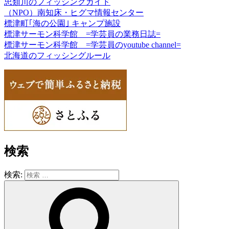
忠類川のフィッシングガイド
（NPO）南知床・ヒグマ情報センター
標津町｢海の公園｣ キャンプ施設
標津サーモン科学館 =学芸員の業務日誌=
標津サーモン科学館 =学芸員のyoutube channel=
北海道のフィッシングルール
検索
検索: