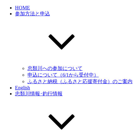
HOME
参加方法と申込
忠類川への参加について
申込について（6/1から受付中）
ふるさと納税（ふるさと応援寄付金）のご案内
English
忠類川情報･釣行情報