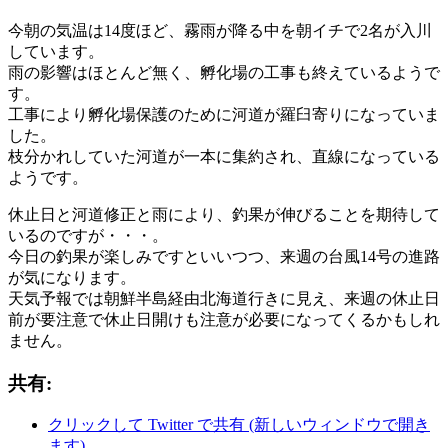
今朝の気温は14度ほど、霧雨が降る中を朝イチで2名が入川
しています。
雨の影響はほとんど無く、孵化場の工事も終えているようで
す。
工事により孵化場保護のために河道が羅臼寄りになっていま
した。
枝分かれしていた河道が一本に集約され、直線になっている
ようです。
休止日と河道修正と雨により、釣果が伸びることを期待して
いるのですが・・・。
今日の釣果が楽しみですといいつつ、来週の台風14号の進路
が気になります。
天気予報では朝鮮半島経由北海道行きに見え、来週の休止日
前が要注意で休止日開けも注意が必要になってくるかもしれ
ません。
共有:
クリックして Twitter で共有 (新しいウィンドウで開き
ます)