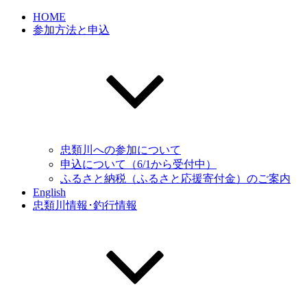
HOME
参加方法と申込
忠類川への参加について
申込について（6/1から受付中）
ふるさと納税（ふるさと応援寄付金）のご案内
English
忠類川情報･釣行情報