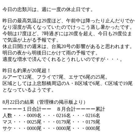
今日の忠類川は、週に一度の休止日です。
昨日の最高気温は29度ほど、午前中は降ったり止んだりでか
なり湿度が高くなっていたのでけっこう蒸し暑かったです。
今朝は17度ほど、7時過ぎには20度を超え、今日も29度位ま
で気温が上がる予報です。
休止日開けの週末は、台風20号の影響があると思われます。
明日の夜から明後日にかけて雨の予報です。
適度な増水で済んでくれるとうれしいのですが・・・。
昨日も釣果が20尾超！
ルアーで12尾、フライで7尾、エサで6尾の25尾。
区域としては上忠類橋周辺のA・B区域で6尾、C区域で19尾
となっているようです。
8月
22
日の結果（管理棟の掲示板より）
ーーーー１日合計ーー ８月合計ーーーー累計
人数・・・0009名・・・0216名・・・0216名
マス・・・0025尾・・・0179尾・・・0179尾
サケ・・・0000尾・・・0000尾・・・0000尾