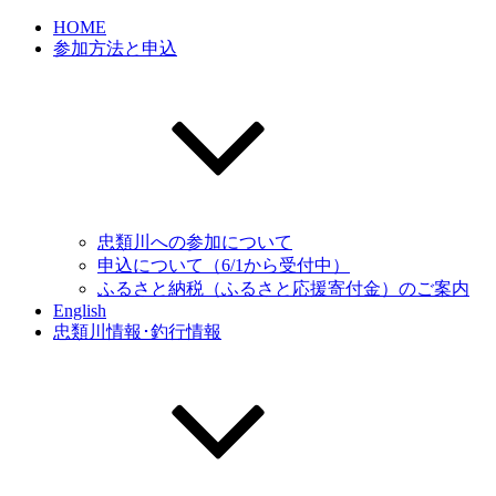
HOME
参加方法と申込
忠類川への参加について
申込について（6/1から受付中）
ふるさと納税（ふるさと応援寄付金）のご案内
English
忠類川情報･釣行情報