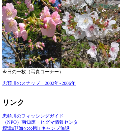
今日の一枚（写真コーナー）
忠類川のスナップ 2002年~2006年
リンク
忠類川のフィッシングガイド
（NPO）南知床・ヒグマ情報センター
標津町｢海の公園｣ キャンプ施設