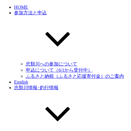
HOME
参加方法と申込
忠類川への参加について
申込について（6/1から受付中）
ふるさと納税（ふるさと応援寄付金）のご案内
English
忠類川情報･釣行情報