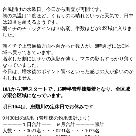
台風開けの水曜日、今日から調査が再開です。
朝の気温は12度ほど、くもりのち晴れといった天気で、日中
は20度を超えるようです。
朝イチのチェックインは10名弱、半数ほどがC区域に入りま
した。
朝イチで上忠類橋方面へ向かった数人が、8時過ぎにはC区
域へ戻ってきています。
増水した割にはサケの魚影が薄く、マスの影もすっかり薄く
なっていました。
今日は、増水後のポイント調べといった感じの人が多いのか
もしれません。
10/1から7時スタートで，15時半管理棟帰着となり、全区域
が混合区域になっています。
明日
10/4は、忠類川の定休日でお休み
です。
9月30日の結果（管理棟の釣果集計より）
ーーーー１日合計ーー ９月合計ーーーー累計
人数・・・0021名・・・0731名・・・1075名