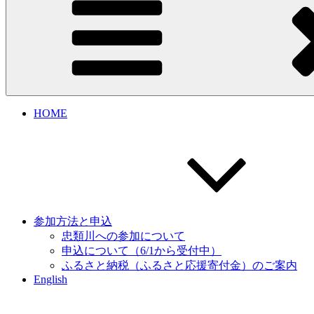
HOME
参加方法と申込
忠類川への参加について
申込について（6/1から受付中）
ふるさと納税（ふるさと応援寄付金）のご案内
English