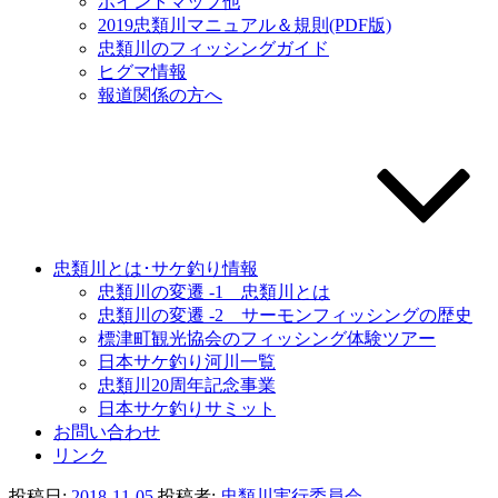
ポイントマップ他
2019忠類川マニュアル＆規則(PDF版)
忠類川のフィッシングガイド
ヒグマ情報
報道関係の方へ
忠類川とは･サケ釣り情報
忠類川の変遷 -1 忠類川とは
忠類川の変遷 -2 サーモンフィッシングの歴史
標津町観光協会のフィッシング体験ツアー
日本サケ釣り河川一覧
忠類川20周年記念事業
日本サケ釣りサミット
お問い合わせ
リンク
投稿日:
2018-11-05
投稿者:
忠類川実行委員会