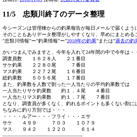
11/5 忠類川終了のデータ整理
今シーズンは管理棟からの釣果報告が毎日メールで届くよう
そのこともありデータ整理がしやすくなり、早めにまとめる
”忠類川情報”ー”釣果情報”ー”
2018年の釣果
”または”
過去の釣
かいつまんでみますと、今年を入れて24年間の中で今年は・
調査員数 １６２８人 ２１番目
サケ釣果 ２２８０尾 ７番目
マス釣果 ２２７２尾 １６番目
総釣果数 ５０５６尾 １７番目
また、釣果数を人数で割った一人当たりの平均釣果数では
一人当たりサケ釣果数 約１．４尾 ４番目
一人当たりマス釣果数 約１．７尾 ７番目
となり、調査員が多くなく、釣れるポイントも多くない割に
ちなみに釣り方別では・・・
・・・・ルアー・・・フライ・・・エサ
サケ ４９９ ７０３ １０７９
マス ９４２ １２２０ ６１４
————————————————-