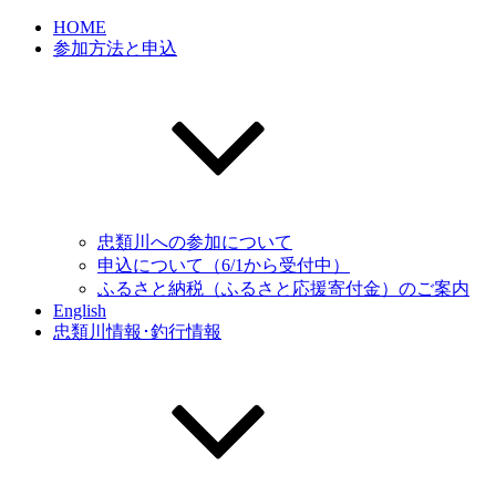
HOME
参加方法と申込
忠類川への参加について
申込について（6/1から受付中）
ふるさと納税（ふるさと応援寄付金）のご案内
English
忠類川情報･釣行情報