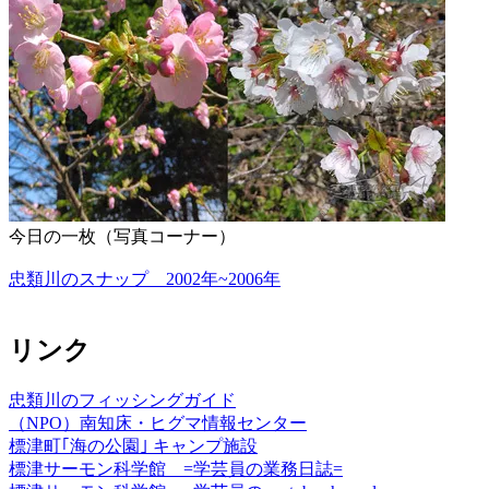
今日の一枚（写真コーナー）
忠類川のスナップ 2002年~2006年
リンク
忠類川のフィッシングガイド
（NPO）南知床・ヒグマ情報センター
標津町｢海の公園｣ キャンプ施設
標津サーモン科学館 =学芸員の業務日誌=