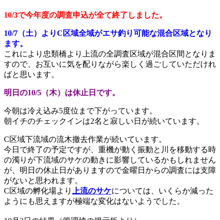
10/3で今年度の調査申込が全て終了しました。
10/7（土）よりC区域全域がエサ釣り可能な混合区域となり
ます。
これにより忠類橋より上流の全調査区域が混合区間となりま
すので、お互いに気を配りながら楽しく過ごしていただけれ
ばと思います。
明日の10/5（木）は休止日です。
今朝は冷え込み5度位まで下がっています。
朝イチのチェックインは2名と寂しい日が続いています。
C区域下流域の流木撤去作業が続いています。
今日で終了の予定ですが、重機が動く振動と川を移動する時
の濁りが下流域のサケの動きに影響しているかもしれません
が、明日の休止日がありますので金曜日からの調査には支障
がないと思われます。
C区域の孵化場より
上流のサケ
については、いくらか減った
ようにも思えますが極端な変化はないようでした。