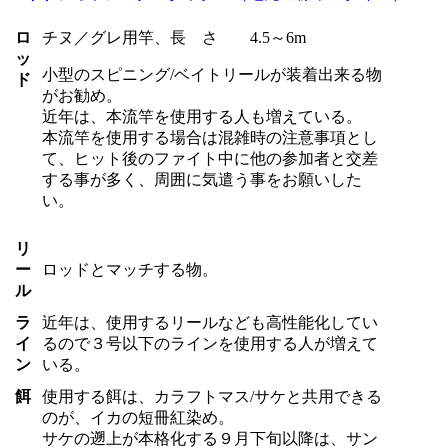
ロ
チヌ／グレ用竿、長 さ 4.5～6m
ッ
小型のスピニング/ベイトリールが装着出来る物
ド
がお勧め。
近年は、本流竿を使用する人も増えている。
本流竿を使用する場合は混雑時の注意事項とし
て、ヒット後のファイト中に他の参加者と交差
する事が多く、周囲に気遣う事をお願いした
い。
リ
ー
ロッドとマッチする物。
ル
ラ
近年は、使用するリールなども高性能化してい
イ
るので３号以下のラインを使用する人が増えて
ン
いる。
餌
使用する餌は、カラフトマス/サケと共用できる
のが、イカの短冊紅染め。
サケの遡上が本格化する９月下旬以降は、サン