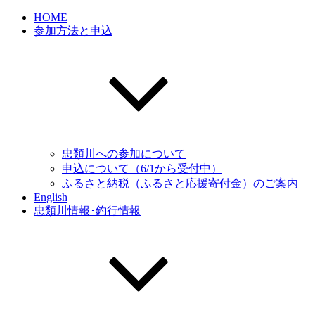
HOME
参加方法と申込
忠類川への参加について
申込について（6/1から受付中）
ふるさと納税（ふるさと応援寄付金）のご案内
English
忠類川情報･釣行情報