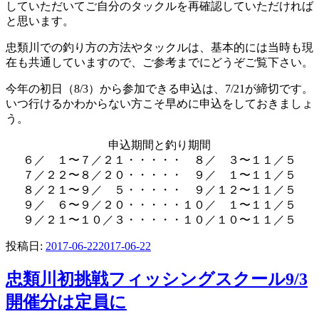
していただいてご自分のタックルを再確認していただければ
と思います。
忠類川での釣り方の方法やタックルは、基本的には当時も現
在も共通していますので、ご参考までにどうぞご覧下さい。
今年の初日（8/3）から参加できる申込は、7/21が締切です。
いつ行けるかわからない方こそ早めに申込をしておきましょ
う。
申込期間と釣り期間
６／ １〜７／２１・・・・・ ８／ ３〜１１／５
７／２２〜８／２０・・・・・ ９／ １〜１１／５
８／２１〜９／ ５・・・・・ ９／１２〜１１／５
９／ ６〜９／２０・・・・・１０／ １〜１１／５
９／２１〜１０／３・・・・・１０／１０〜１１／５
投稿日:
2017-06-22
2017-06-22
忠類川初挑戦フィッシングスクール9/3
開催分は定員に