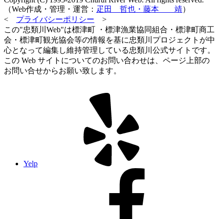
（Web作成・管理・運営：
疋田 哲也・藤本 靖
）
<
プライバシーポリシー
>
この"忠類川Web"は標津町 ・標津漁業協同組合・標津町商工
会・標津町観光協会等の情報を基に忠類川プロジェクトが中
心となって編集し維持管理している忠類川公式サイトです。
この Web サイトについてのお問い合わせは、ページ上部の
お問い合せからお願い致します。
Yelp