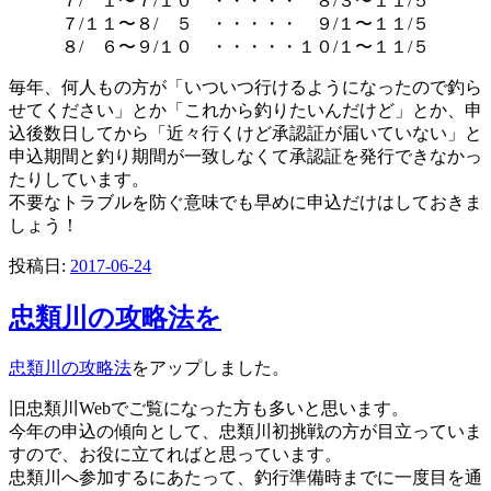
７/ １〜７/１０ ・・・・・ ８/３〜１１/５
７/１１〜８/ ５ ・・・・・ ９/１〜１１/５
８/ ６〜９/１０ ・・・・・１０/１〜１１/５
毎年、何人もの方が「いついつ行けるようになったので釣ら
せてください」とか「これから釣りたいんだけど」とか、申
込後数日してから「近々行くけど承認証が届いていない」と
申込期間と釣り期間が一致しなくて承認証を発行できなかっ
たりしています。
不要なトラブルを防ぐ意味でも早めに申込だけはしておきま
しょう！
投稿日:
2017-06-24
忠類川の攻略法を
忠類川の攻略法
をアップしました。
旧忠類川Webでご覧になった方も多いと思います。
今年の申込の傾向として、忠類川初挑戦の方が目立っていま
すので、お役に立てればと思っています。
忠類川へ参加するにあたって、釣行準備時までに一度目を通