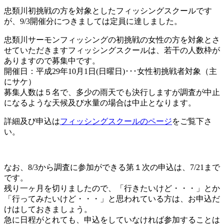
忠類川初挑戦の方を対象としたフィッシングスクールです
が、9/3開催分につきましては定員に達しました。
忠類川サーモンフィッシングの初挑戦の女性の方を対象とさ
せていただきますフィッシングスクールは、若干の人数枠が
ありますので募集中です。
開催日：平成29年10月1日(日曜日)･･･女性初挑戦者対象（主
にサケ）
募集人数は５名で、多少の雨天でも決行しますが調査が中止
になるような天候及び水量の場合は中止となります。
詳細及び申込は
フィッシングスクールのページ
をご覧下さ
い。
なお、8/3から調査に参加ができる第１次の申込は、7/21まで
です。
残り一ヶ月を切りましたので、「行きたいけど・・・」とか
「行ってみたいけど・・・」と思われている方は、お申込だ
けはしておきましょう。
急に日程がとれても、申込をしていなければ参加することは