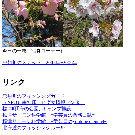
今日の一枚（写真コーナー）
忠類川のスナップ 2002年~2006年
リンク
忠類川のフィッシングガイド
（NPO）南知床・ヒグマ情報センター
標津町｢海の公園｣ キャンプ施設
標津サーモン科学館 =学芸員の業務日誌=
標津サーモン科学館 =学芸員のyoutube channel=
北海道のフィッシングルール