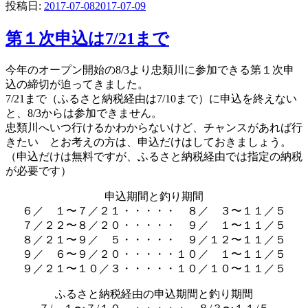
投稿日:
2017-07-08
2017-07-09
第１次申込は7/21まで
今年のオープン開始の8/3より忠類川に参加できる第１次申
込の締切が迫ってきました。
7/21まで（ふるさと納税経由は7/10まで）に申込を終えない
と、8/3からは参加できません。
忠類川へいつ行けるかわからないけど、チャンスがあれば行
きたい とお考えの方は、申込だけはしておきましょう。
（申込だけは無料ですが、ふるさと納税経由では指定の納税
が必要です）
申込期間と釣り期間
６／ １〜７／２１・・・・・ ８／ ３〜１１／５
７／２２〜８／２０・・・・・ ９／ １〜１１／５
８／２１〜９／ ５・・・・・ ９／１２〜１１／５
９／ ６〜９／２０・・・・・１０／ １〜１１／５
９／２１〜１０／３・・・・・１０／１０〜１１／５
ふるさと納税経由の申込期間と釣り期間