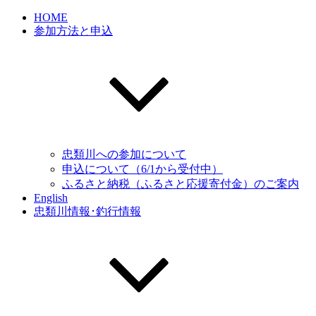
HOME
参加方法と申込
忠類川への参加について
申込について（6/1から受付中）
ふるさと納税（ふるさと応援寄付金）のご案内
English
忠類川情報･釣行情報