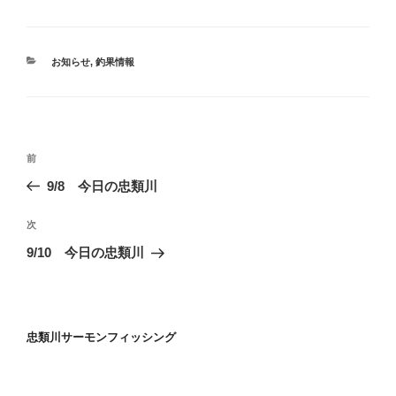
ド
さ
ウ
い
で
(
開
新
き
し
カ
お知らせ
,
釣果情報
ま
い
テ
す
ウ
)
ィ
ゴ
ン
リ
ド
ウ
ー
で
投
開
過
き
前
稿
ま
去
す
9/8 今日の忠類川
)
ナ
の
ビ
投
次
次
稿
ゲ
の
9/10 今日の忠類川
投
ー
稿
シ
ョ
忠類川サーモンフィッシング
ン