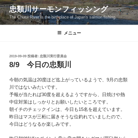
コ
忠類川サーモンフィッシング
ン
The Churui River is the birthplace of Japan's salmon fishing.
テ
ン
ツ
メニュー
へ
ス
キ
投
2019-09-09
投稿者:
忠類川実行委員会
稿
ッ
8/9 今日の忠類川
日:
プ
今朝の気温は20度ほど迄上がっているようで、9月の忠類
川ではないみたいです。
予報が当たれば30度を超えるようですから、日焼けや熱
中症対策はしっかりとお願いしたいところです。
朝イチのチェックインは、今日も15名を超えています。
昨日はマスが三桁に届きそうな位釣れていましたので、
今日はどうなるか楽しみです。