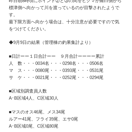
昨日朝8時頃にポイント②と③の間をヒグマが羅臼側から
標津側へ向かって川を渡っているのが目撃されたようで
す。
最下限方面へ向かう場合は、十分注意が必要ですので気
をつけてください。
◆9月9日の結果（管理棟の釣果集計より）
■日計ーー１日合計ーー ９月合計ーーーー累計
人 数・・・0034名・・・0298名・・・0506名
マ ス・・・0080尾・・・0393尾・・・0531尾
サ ケ・・・0021尾・・・0252尾・・・0294尾
■区域別調査員人数
A･B区域4人、C区域30人
■マスのオス46尾、メス34尾
ルアー41尾、フライ39尾、エサ0尾
A･B区域0尾、C区域80尾