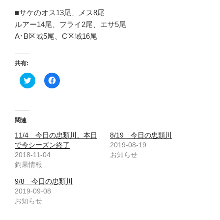
■サケのオス13尾、メス8尾
ルアー14尾、フライ2尾、エサ5尾
A･B区域5尾、C区域16尾
共有:
ク
F
リ
a
ッ
c
ク
e
し
b
て
o
T
o
関連
w
k
i
で
11/4 今日の忠類川、本日
8/19 今日の忠類川
t
共
t
有
で今シーズン終了
2019-08-19
e
す
2018-11-04
お知らせ
r
る
で
に
釣果情報
共
は
有
ク
(
リ
9/8 今日の忠類川
新
ッ
2019-09-08
し
ク
い
し
お知らせ
ウ
て
ィ
く
ン
だ