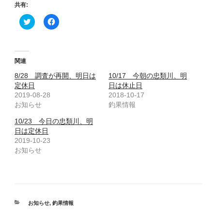
共有:
ク
F
リ
a
ッ
c
ク
e
し
b
て
o
T
o
関連
w
k
i
で
8/28 調査が再開、明日は
10/17 今朝の忠類川、明
t
共
t
有
定休日
日は休止日
e
す
2019-08-28
2018-10-17
r
る
で
に
お知らせ
釣果情報
共
は
有
ク
(
リ
10/23 今日の忠類川、明
新
ッ
日は定休日
し
ク
い
し
2019-10-23
ウ
て
お知らせ
ィ
く
ン
だ
ド
さ
ウ
い
で
(
開
新
き
し
ま
い
す
ウ
カ
お知らせ
,
釣果情報
)
ィ
テ
ン