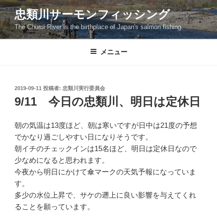
コ
忠類川サーモンフィッシング
ン
The Churui River is the birthplace of Japan's salmon fishing.
テ
ン
ツ
メニュー
へ
ス
キ
投
2019-09-11
投稿者:
忠類川実行委員会
稿
ッ
9/11 今日の忠類川、明日は定休日
日:
プ
朝の気温は13度ほど、朝は寒いですが日中は21度の予想
でかなり過ごしやすい日になりそうです。
朝イチのチェックインは15名ほど、明日は定休日なので
少なめになると思われます。
今夜から明日にかけて傘マークの天気予報になっていま
す。
多少の水位上昇で、サケの遡上に良い影響を与えてくれ
ることを願っています。