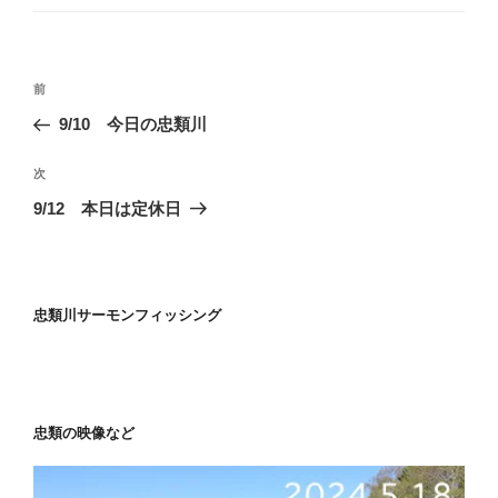
ゴ
ド
ウ
リ
で
ー
開
き
投
ま
過
前
す
稿
)
去
9/10 今日の忠類川
ナ
の
ビ
投
次
次
稿
ゲ
の
9/12 本日は定休日
投
ー
稿
シ
ョ
忠類川サーモンフィッシング
ン
忠類の映像など