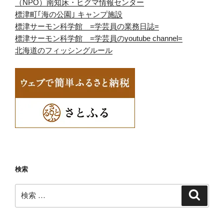
（NPO）南知床・ヒグマ情報センター
標津町｢海の公園｣ キャンプ施設
標津サーモン科学館 =学芸員の業務日誌=
標津サーモン科学館 =学芸員のyoutube channel=
北海道のフィッシングルール
検索
検
検
索
索: