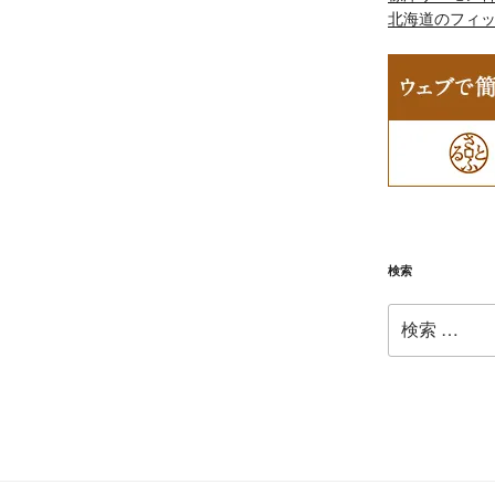
北海道のフィ
検索
検
索: