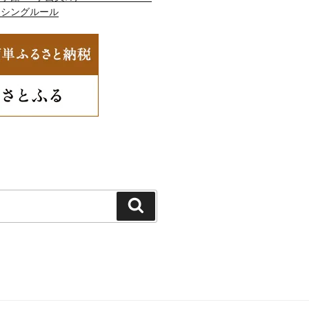
ッシングルール
検
索