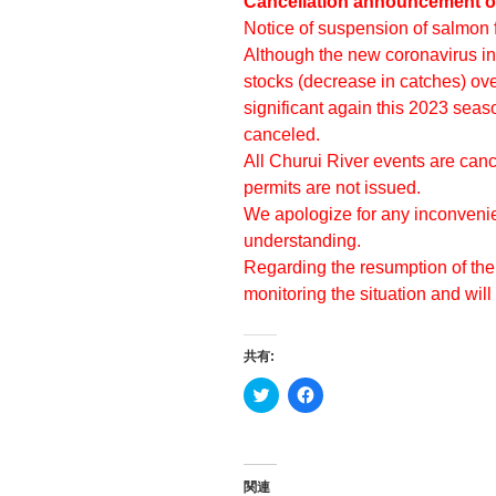
Cancellation announcement of
Notice of suspension of salmon f
Although the new coronavirus inf
stocks (decrease in catches) ove
significant again this 2023 seaso
canceled.
All Churui River events are can
permits are not issued.
We apologize for any inconvenie
understanding.
Regarding the resumption of the 
monitoring the situation and wil
共有:
ク
F
リ
a
ッ
c
ク
e
し
b
て
o
T
o
関連
w
k