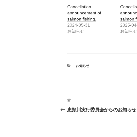
i
で
Cancellation
t
共
Cancella
t
有
announcement of
announc
e
す
r
る
salmon fishing.
salmon f
で
に
2024-05-31
2025-04
共
は
有
ク
お知らせ
お知ら
(
リ
新
ッ
し
ク
い
し
ウ
て
ィ
く
ン
だ
ド
さ
カ
ウ
お知らせ
い
で
(
テ
開
新
ゴ
き
し
リ
ま
い
ー
す
ウ
)
ィ
ン
投
ド
過
前
ウ
で
稿
去
忠類川実行委員会からのお知らせ
開
き
の
ナ
ま
す
投
)
ビ
稿