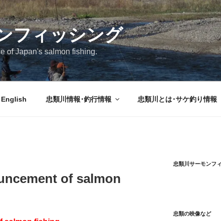
ンフィッシング
ce of Japan's salmon fishing.
English
忠類川情報･釣行情報
忠類川とは･サケ釣り情報
忠類川サーモンフ
ouncement of salmon
忠類の映像など