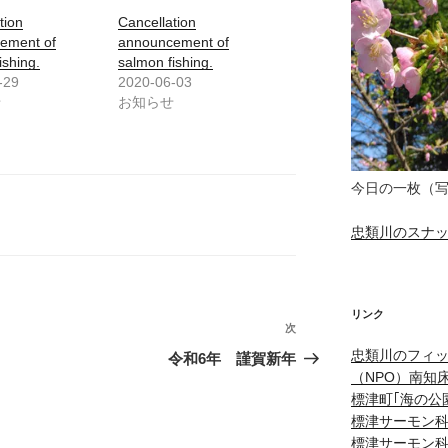
tion
Cancellation
ement of
announcement of
ishing.
salmon fishing.
-29
2020-06-03
せ
お知らせ
今日の一枚（
忠類川のスナップ
リンク
次
次
の
忠類川のフィ
令和6年 謹賀新年
（NPO）南知
投
標津町｢海の公
稿
標津サーモン科
標津サーモン科学館