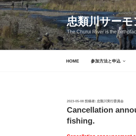
コ
ン
テ
忠類川サーモ
ン
The Churui River is the birthpla
ツ
へ
ス
キ
HOME
参加方法と申込
ッ
プ
投
2023-05-08
投稿者:
忠類川実行委員会
稿
Cancellation ann
日:
fishing.