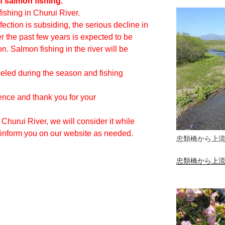
 salmon fishing.
ishing in Churui River.
ection is subsiding, the serious decline in
r the past few years is expected to be
n. Salmon fishing in the river will be
celed during the season and fishing
nce and thank you for your
Churui River, we will consider it while
l inform you on our website as needed.
忠類橋から上
忠類橋から上流の