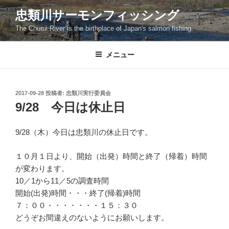
コ
忠類川サーモンフィッシング
ン
The Churui River is the birthplace of Japan's salmon fishing.
テ
ン
ツ
メニュー
へ
ス
キ
投
2017-09-28
投稿者:
忠類川実行委員会
稿
ッ
9/28 今日は休止日
日:
プ
9/28（木）今日は忠類川の休止日です。
１０月１日より、開始（出発）時間と終了（帰着）時間
が変わります。
10／1から11／5の調査時間
開始(出発)時間・・・終了(帰着)時間
７：００・・・・・・・１５：３０
どうぞお間違えのないようにお願いします。