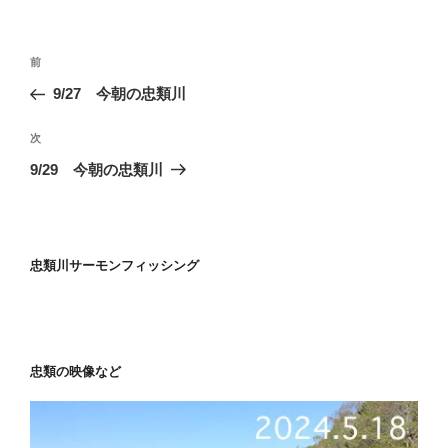
)
ィ
リ
ン
ー
ド
ウ
投
で
過
前
開
稿
き
去
9/27 今朝の忠類川
ま
ナ
す
の
)
ビ
投
次
次
稿
ゲ
の
9/29 今朝の忠類川
投
ー
稿
シ
ョ
忠類川サーモンフィッシング
ン
忠類の映像など