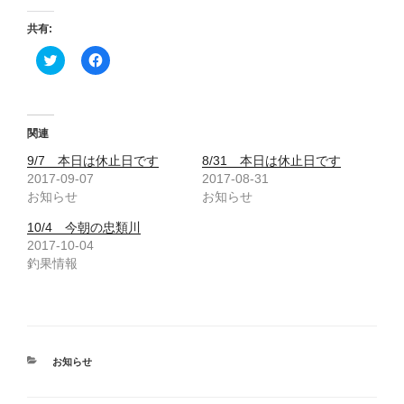
共有:
ク
F
リ
a
ッ
c
ク
e
し
b
て
o
T
o
関連
w
k
i
で
9/7 本日は休止日です
8/31 本日は休止日です
t
共
t
有
2017-09-07
2017-08-31
e
す
お知らせ
お知らせ
r
る
で
に
共
は
10/4 今朝の忠類川
有
ク
(
リ
2017-10-04
新
ッ
釣果情報
し
ク
い
し
ウ
て
ィ
く
ン
だ
ド
さ
ウ
い
で
(
開
新
カ
お知らせ
き
し
テ
ま
い
ゴ
す
ウ