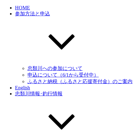
HOME
参加方法と申込
忠類川への参加について
申込について（6/1から受付中）
ふるさと納税（ふるさと応援寄付金）のご案内
English
忠類川情報･釣行情報