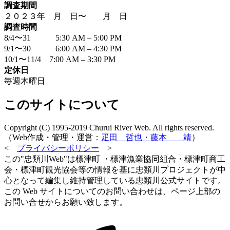
調査期間
２０２３年 月 日〜 月 日
調査時間
8/4〜31 5:30 AM – 5:00 PM
9/1〜30 6:00 AM – 4:30 PM
10/1〜11/4 7:00 AM – 3:30 PM
定休日
毎週木曜日
このサイトについて
Copyright (C) 1995-2019 Churui River Web. All rights reserved.
（Web作成・管理・運営：
疋田 哲也・藤本 靖
）
<
プライバシーポリシー
>
この"忠類川Web"は標津町 ・標津漁業協同組合・標津町商工
会・標津町観光協会等の情報を基に忠類川プロジェクトが中
心となって編集し維持管理している忠類川公式サイトです。
この Web サイトについてのお問い合わせは、ページ上部の
お問い合せからお願い致します。