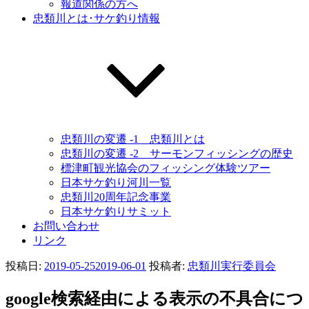
報道関係の方へ
忠類川とは･サケ釣り情報
忠類川の変遷 -1 忠類川とは
忠類川の変遷 -2 サーモンフィッシングの歴史
標津町観光協会のフィッシング体験ツアー
日本サケ釣り河川一覧
忠類川20周年記念事業
日本サケ釣りサミット
お問い合わせ
リンク
投稿日:
2019-05-25
2019-06-01
投稿者:
忠類川実行委員会
google検索経由による表示の不具合につ