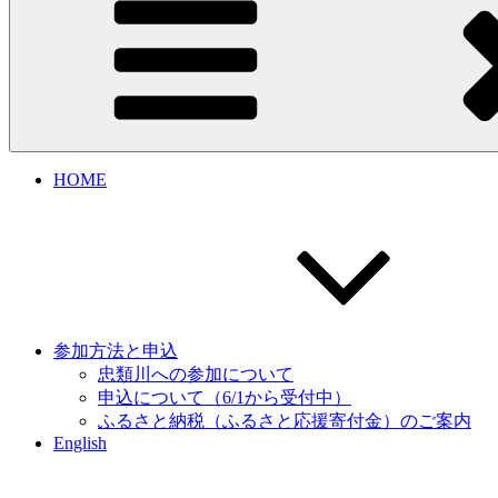
HOME
参加方法と申込
忠類川への参加について
申込について（6/1から受付中）
ふるさと納税（ふるさと応援寄付金）のご案内
English