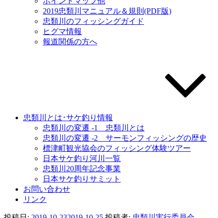
ポイントマップ他
2019忠類川マニュアル＆規則(PDF版)
忠類川のフィッシングガイド
ヒグマ情報
報道関係の方へ
忠類川とは･サケ釣り情報
忠類川の変遷 -1 忠類川とは
忠類川の変遷 -2 サーモンフィッシングの歴史
標津町観光協会のフィッシング体験ツアー
日本サケ釣り河川一覧
忠類川20周年記念事業
日本サケ釣りサミット
お問い合わせ
リンク
投稿日:
2019-10-23
2019-10-25
投稿者:
忠類川実行委員会