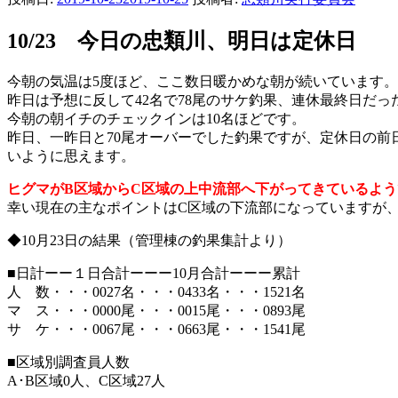
10/23 今日の忠類川、明日は定休日
今朝の気温は5度ほど、ここ数日暖かめな朝が続いています。
昨日は予想に反して42名で78尾のサケ釣果、連休最終日だ
今朝の朝イチのチェックインは10名ほどです。
昨日、一昨日と70尾オーバーでした釣果ですが、定休日の
いように思えます。
ヒグマがB区域からC区域の上中流部へ下がってきているよう
幸い現在の主なポイントはC区域の下流部になっていますが
◆10月23日の結果（管理棟の釣果集計より）
■日計ーー１日合計ーーー10月合計ーーー累計
人 数・・・0027名・・・0433名・・・1521名
マ ス・・・0000尾・・・0015尾・・・0893尾
サ ケ・・・0067尾・・・0663尾・・・1541尾
■区域別調査員人数
A･B区域0人、C区域27人