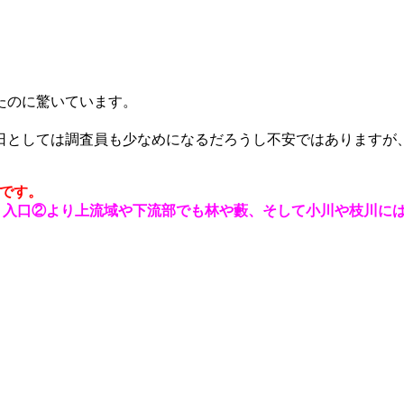
ったのに驚いています。
前日としては調査員も少なめになるだろうし不安ではありますが
です。
、
入口②より上流域や下流部でも林や藪、そして小川や枝川に