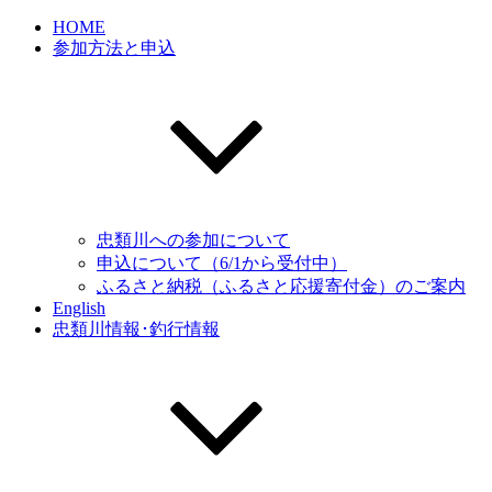
HOME
参加方法と申込
忠類川への参加について
申込について（6/1から受付中）
ふるさと納税（ふるさと応援寄付金）のご案内
English
忠類川情報･釣行情報